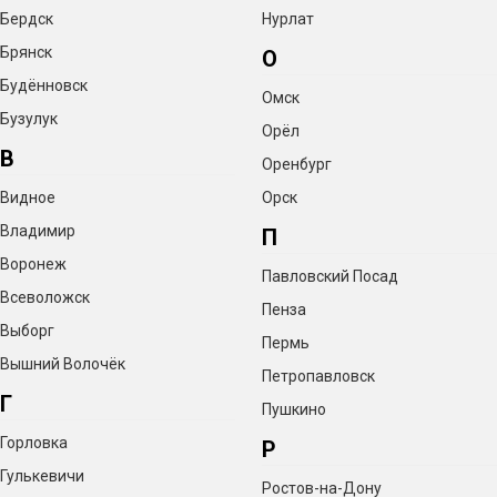
Бердск
Нурлат
Брянск
О
Будённовск
Омск
Бузулук
Орёл
В
Оренбург
Видное
Орск
Владимир
П
Воронеж
Павловский Посад
Всеволожск
Пенза
Выборг
Пермь
Вышний Волочёк
Петропавловск
Г
Пушкино
Горловка
Р
Гулькевичи
Ростов-на-Дону