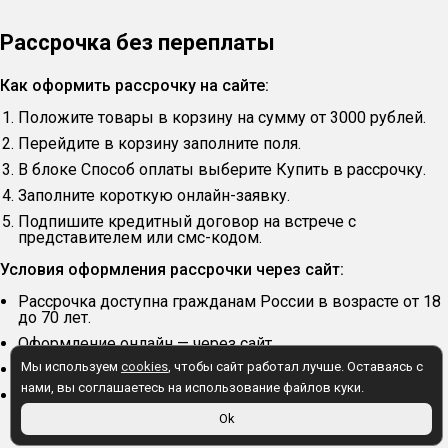
Рассрочка без переплаты
Как оформить рассрочку на сайте:
Положите товары в корзину на сумму от 3000 рублей.
Перейдите в корзину заполните поля.
В блоке Способ оплаты выберите Купить в рассрочку.
Заполните короткую онлайн-заявку.
Подпишите кредитный договор на встрече с
представителем или смс-кодом.
Условия оформления рассрочки через сайт:
Рассрочка доступна гражданам России в возрасте от 18
до 70 лет.
Оформление онлайн — через сайт
Мы используем
cookies
, чтобы сайт работал лучше. Оставаясь с
Первоначальный взнос — 20% от суммы заказа.
нами, вы соглашаетесь на использование файлов куки.
Срок рассрочки — 6 месяцев.
Ok