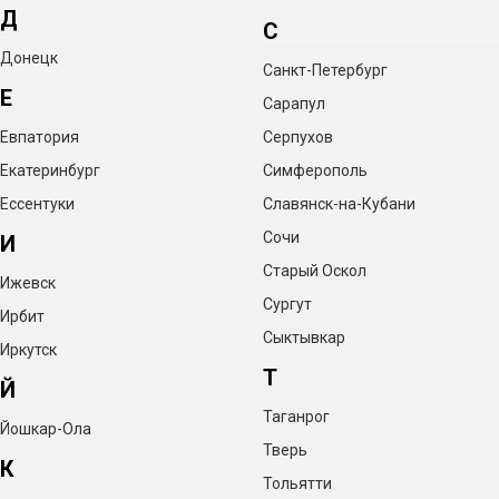
Д
С
Донецк
Санкт-Петербург
Е
Сарапул
Евпатория
Серпухов
Екатеринбург
Симферополь
Ессентуки
Славянск-на-Кубани
Сочи
И
Старый Оскол
Ижевск
Сургут
Ирбит
Сыктывкар
Иркутск
Т
Й
Таганрог
Йошкар-Ола
Тверь
К
Тольятти