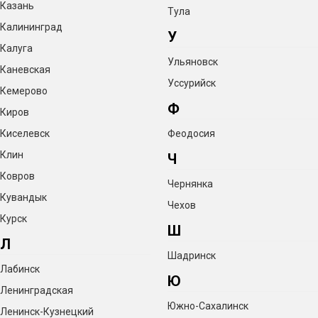
Казань
Тула
Калининград
У
Калуга
Ульяновск
Каневская
Уссурийск
Кемерово
Ф
Киров
Киселевск
Феодосия
Клин
Ч
Ковров
Чернянка
Кувандык
Чехов
Курск
Ш
Л
Шадринск
Лабинск
Ю
Ленинградская
Южно-Сахалинск
Ленинск-Кузнецкий