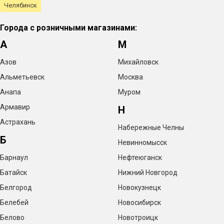
Челябинск
Города с розничными магазинами:
А
М
Азов
Михайловск
Альметьевск
Москва
Анапа
Муром
Армавир
Н
Астрахань
Набережные Челны
Б
Невинномысск
Барнаул
Нефтеюганск
Батайск
Нижний Новгород
Белгород
Новокузнецк
Белебей
Новосибирск
Белово
Новотроицк