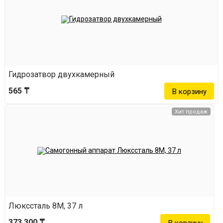
Гидрозатвор двухкамерный
565 ₸
Хит продаж
Люкссталь 8М, 37 л
373 300 ₸