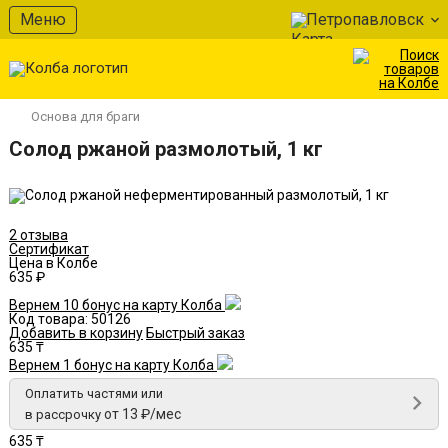
В избранное
Меню
Петропавловск
Основа для браги
Солод ржаной размолотый, 1 кг
2 отзыва
Сертификат
Цена в Колбе
635 ₽
Вернем 10 бонус на карту Колба
Код товара:
50126
Добавить в корзину
Быстрый заказ
635 ₸
Вернем 1 бонус на карту Колба
Оплатить частями или
от 13 ₽/мес
в рассрочку
635 ₸