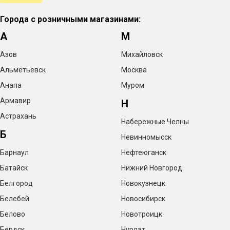
Города с розничными магазинами:
А
М
Азов
Михайловск
Альметьевск
Москва
Анапа
Муром
Армавир
Н
Астрахань
Набережные Челны
Б
Невинномысск
Барнаул
Нефтеюганск
Батайск
Нижний Новгород
Белгород
Новокузнецк
Белебей
Новосибирск
Белово
Новотроицк
Бердск
Нурлат