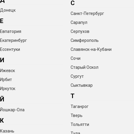
С
Донецк
Санкт-Петербург
Е
Сарапул
Евпатория
Серпухов
Екатеринбург
Симферополь
Ессентуки
Славянск-на-Кубани
Сочи
И
Старый Оскол
Ижевск
Сургут
Ирбит
Сыктывкар
Иркутск
Т
Й
Таганрог
Йошкар-Ола
Тверь
К
Тольятти
Казань
Тула