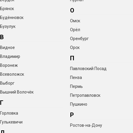
Брянск
О
Будённовск
Омск
Бузулук
Орёл
В
Оренбург
Видное
Орск
Владимир
П
Воронеж
Павловский Посад
Всеволожск
Пенза
Выборг
Пермь
Вышний Волочёк
Петропавловск
Г
Пушкино
Горловка
Р
Гулькевичи
Ростов-на-Дону
Д