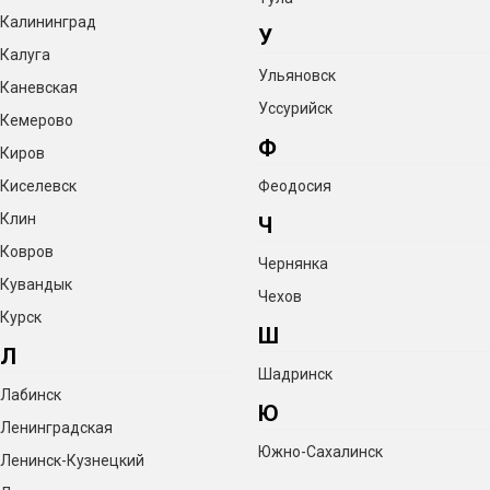
Калининград
У
Калуга
Ульяновск
Каневская
Уссурийск
Кемерово
Ф
Киров
Киселевск
Феодосия
Клин
Ч
Ковров
Чернянка
Кувандык
Чехов
Курск
Ш
Л
Шадринск
Лабинск
Ю
Ленинградская
Южно-Сахалинск
Ленинск-Кузнецкий