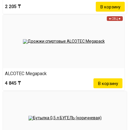
2 205 ₸
★СВЦ★
ALCOTEC Megapack
4 845 ₸