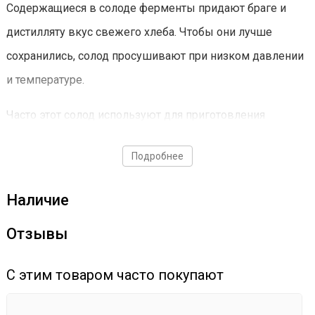
Содержащиеся в солоде ферменты придают браге и
дистилляту вкус свежего хлеба. Чтобы они лучше
сохранились, солод просушивают при низком давлении
и температуре.
Часто этот солод используют для приготовления
ржаного пива и водки.
Подробнее
Характеристики
Наличие
Доля в засыпи — до 50%
Отзывы
Цвет ЕВС — 2
неферментированный
С этим товаром часто покупают