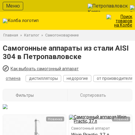
Меню
Петропавловск
Главная
Каталог
Самогоноварение
»
»
Самогонные аппараты из стали AISI
304 в Петропавловске
Как выбрать самогонный аппарат
отмена
дистилляторы
недорогие
от производителя
Фильтры
Сортировать
Новинка
Новинка
Самогонный аппарат
Wein Practic, 37 л