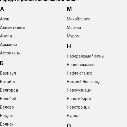
А
М
Азов
Михайловск
Альметьевск
Москва
Анапа
Муром
Армавир
Н
Астрахань
Набережные Челны
Б
Невинномысск
Барнаул
Нефтеюганск
Батайск
Нижний Новгород
Белгород
Новокузнецк
Белебей
Новосибирск
Белово
Новотроицк
Бердск
Нурлат
Брянск
О