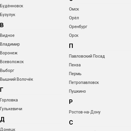
Будённовск
Омск
Бузулук
Орёл
В
Оренбург
Видное
Орск
Владимир
П
Воронеж
Павловский Посад
Всеволожск
Пенза
Выборг
Пермь
Вышний Волочёк
Петропавловск
Г
Пушкино
Горловка
Р
Гулькевичи
Ростов-на-Дону
Д
С
Донецк