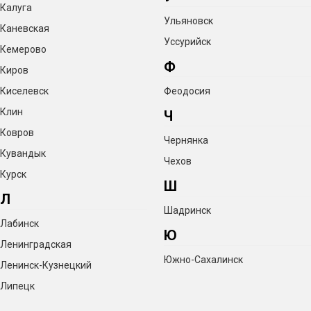
Калуга
Ульяновск
Каневская
Уссурийск
Кемерово
Ф
Киров
Киселевск
Феодосия
Клин
Ч
Ковров
Чернянка
Кувандык
Чехов
Курск
Ш
Л
Шадринск
Лабинск
Ю
Ленинградская
Южно-Сахалинск
Ленинск-Кузнецкий
Липецк