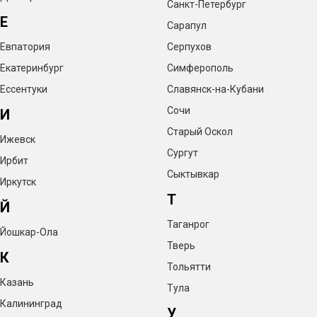
Санкт-Петербург
Е
Сарапул
Евпатория
Серпухов
Екатеринбург
Симферополь
Ессентуки
Славянск-на-Кубани
Сочи
И
Старый Оскол
Ижевск
Сургут
Ирбит
Сыктывкар
Иркутск
Т
Й
Таганрог
Йошкар-Ола
Тверь
К
Тольятти
Казань
Тула
Калининград
У