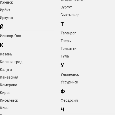
Ижевск
Сургут
Ирбит
Сыктывкар
Иркутск
Т
Й
Таганрог
Йошкар-Ола
Тверь
К
Тольятти
Казань
Тула
Калининград
У
Калуга
Ульяновск
Каневская
Уссурийск
Кемерово
Ф
Киров
Киселевск
Феодосия
Клин
Ч