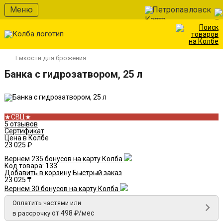
В избранное
Меню
Петропавловск
Емкости для брожения
Банка с гидрозатвором, 25 л
★СВЦ★
5 отзывов
Сертификат
Цена в Колбе
23 025 ₽
Вернем 235 бонусов на карту Колба
Код товара:
133
Добавить в корзину
Быстрый заказ
23 025 ₸
Вернем 30 бонусов на карту Колба
Оплатить частями или
от 498 ₽/мес
в рассрочку