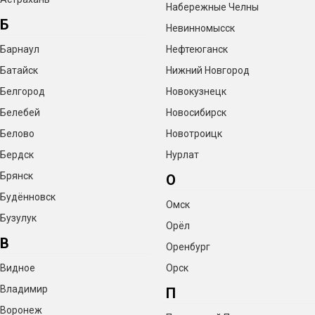
Набережные Челны
Б
Невинномысск
Барнаул
Нефтеюганск
Батайск
Нижний Новгород
Белгород
Новокузнецк
Белебей
Новосибирск
Белово
Новотроицк
Бердск
Нурлат
Брянск
О
Будённовск
Омск
Бузулук
Орёл
В
Оренбург
Видное
Орск
Владимир
П
Воронеж