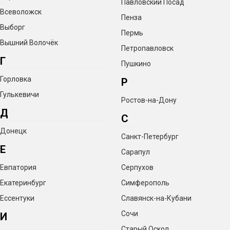
Павловский Посад
Всеволожск
Пенза
Выборг
Пермь
Вышний Волочёк
Петропавловск
Г
Пушкино
Горловка
Р
Гулькевичи
Ростов-на-Дону
Д
С
Донецк
Санкт-Петербург
Е
Сарапул
Евпатория
Серпухов
Екатеринбург
Симферополь
Ессентуки
Славянск-на-Кубани
Сочи
И
Старый Оскол